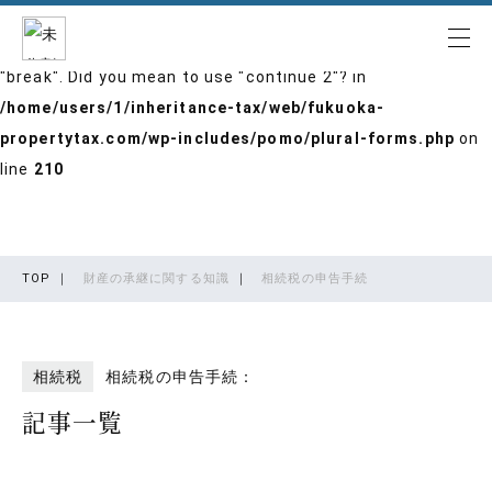
Warning
: "continue" targeting switch is equivalent to
"break". Did you mean to use "continue 2"? in
/home/users/1/inheritance-tax/web/fukuoka-
propertytax.com/wp-includes/pomo/plural-forms.php
on
line
210
TOP
｜
財産の承継に関する知識
｜
相続税の申告手続
相続税
相続税の申告手続：
記事一覧