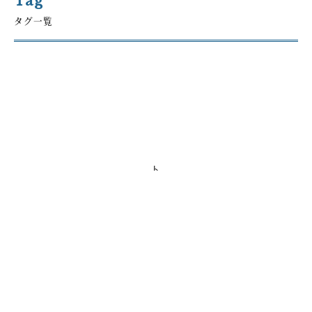
Tag
タグ一覧
無料相談のお申込み
その他相談・見積り依頼等
随時お受けしております
相続を始めとした財産の承継に関する
お悩みごとやご相談、