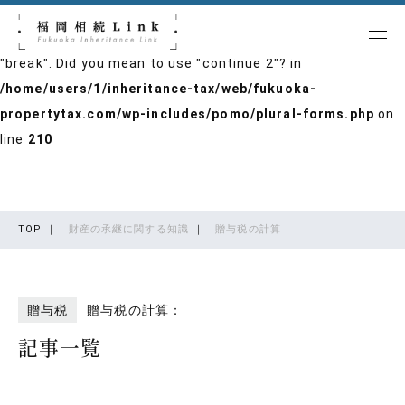
Warning
: "continue" targeting switch is equivalent to
"break". Did you mean to use "continue 2"? in
/home/users/1/inheritance-tax/web/fukuoka-
propertytax.com/wp-includes/pomo/plural-forms.php
on
line
210
TOP
｜
財産の承継に関する知識
｜
贈与税の計算
贈与税
贈与税の計算：
記事一覧